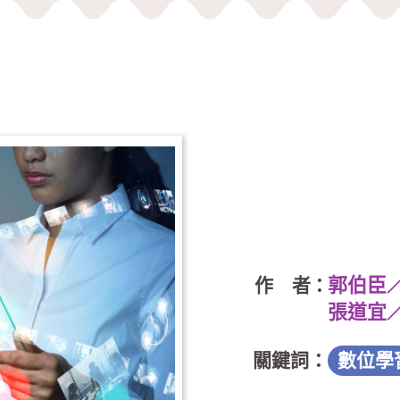
郭伯臣
作 者：
張道宜
關鍵詞：
數位學