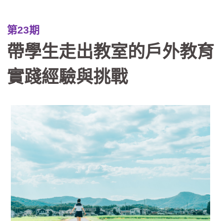
中，習得重要知能與核心素養。然而，
現階段學校戶外教育的推動面臨多重挑
第23期
戰，包括：缺乏系統化的課程設計、缺
帶學生走出教室的戶外教育
少以學生為主體的思考，以及評量機制
有待強化等困境。本文試圖運用「優質
實踐經驗與挑戰
學校戶外教育課程的層級架構」，從理
念價值、規劃實施與成效評量三層面提
出優化課程的整全思考；並進一步探討
戶外教育與PBL、SEL及SDL等新興議
題和學習模式整合發展的可能，成為實
踐素養導向教學的關鍵途徑。