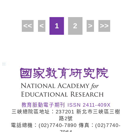
時期的介入和影響力至關重要。華德福
教育著重整體脈絡的設計，有助於兒童
建立完整的生活理解和社會關係，也幫
<<
<
1
2
>
>>
助教師在設計課程節奏時，平衡活動類
別對兒童的影響。本文探究華德福幼兒
教育觀與設計原則，依據CASEL5的學
習框架以及相關SEL的概念內容，提取
:::
華德福幼兒教育中有利於發展SEL的4個
內涵，作為學前教育的設計參考。
教育脈動電子期刊 ISSN 2411-409X
三峽總院區地址：237201 新北市三峽區三樹
路2號
電話總機：(02)7740
-7890 傳真：(02)7740
-