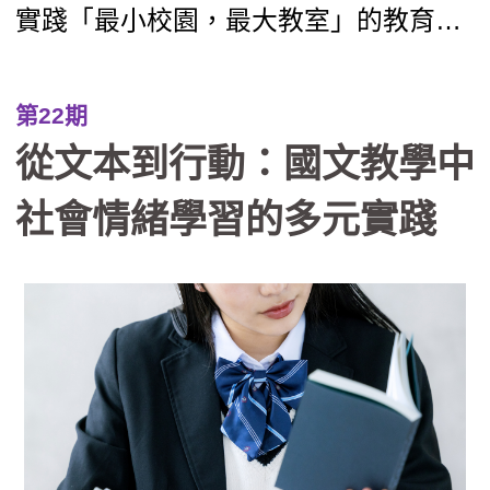
實踐「最小校園，最大教室」的教育理
念。本文分享本校如何運用「發現、提
問、分析、跨域、行動、反思」，引導
第22期
學生經歷「把地方當教材」、「把地方
從文本到行動：國文教學中
當關係」到「為地方採取行動」的三段
思維轉折。 透過四季課程——秋季
社會情緒學習的多元實踐
山野淬鍊、冬季走讀踏查、春季服務旅
行與夏季公民參與，我們帶領孩子從山
林守護、產業踏查走向跨縣市服務學習
與公民倡議。在行政團隊轉化為「課程
鷹架」的支持下，戶外教育不再只是走
馬看花，而是成為連結世代與地方的溫
柔路徑，讓孩子在回應社區需求的過程
中，發展出帶得走的真實能力與生命溫