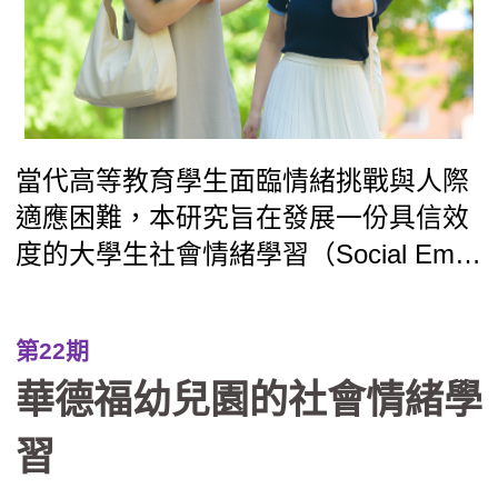
師生日常。
當代高等教育學生面臨情緒挑戰與人際
適應困難，本研究旨在發展一份具信效
度的大學生社會情緒學習（Social Emoti
onal Learning, SEL）量表，以回應後疫
情時代教育現場對學生情緒與人際能力
第22期
的支持需求。研究以教師觀察為基礎，
華德福幼兒園的社會情緒學
參考CASEL（美國社會情緒學習協會Co
llaborative for Academic, Social, and E
習
motional Learning, CASEL）理論與在