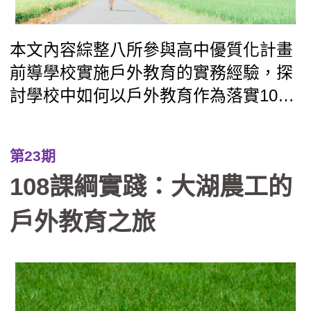
本文內容綜整八所參與高中優質化計畫
前導學校實施戶外教育的實務經驗，探
討學校中如何以戶外教育作為落實108
課綱素養導向教學的關鍵場域，在形態
上如何由傳統的「校外教學」轉型為具
第23期
備學習與評量的「課程教學」型態。研
108課綱實踐：大湖農工的
究歸納出三種課程模組，分別是帶狀
式、融入式及活動式，供學校依現況運
戶外教育之旅
用參考，其中也指出戶外教育若要順利
實施，須有行政後盾、教師社群、資源
整合及家長支持等四大推動關鍵協助。
在實施過程尚須面對課程複雜須安排、