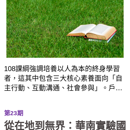
經費繁瑣須核銷、安全管理具風險等實
務操作的挑戰，因此如欲實施戶外教育
學校，可視學校現況採循序漸進的發展
路徑，由單次活動漸漸邁向校本特色課
程，逐步建構出完善的支持系統，邁向
具深度內涵的課程型態，培養學生具備
跨界整合與面對未來的能力。
108課綱強調培養以人為本的終身學習
者，這其中包含三大核心素養面向「自
主行動、互動溝通、社會參與」。戶外
教育是走出課室外的一種學習方式，也
是體現108課綱精神的最佳教學實踐方
第23期
式。大湖農工作為戶外教育的推動基
從在地到無界：華南實驗國
地，自2021年起即成立戀戀大湖學教師