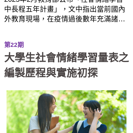
中長程五年計畫」，文中指出當前國內
外教育現場，在疫情過後數年充滿諸多
問題及挑戰，因而現今教育現場更積極
及普遍推動「社會情緒學習（SE
第22期
L）」，有其必要性。 筆者團隊自
大學生社會情緒學習量表之
2020年起，在全臺灣幼兒園與小學推廣
情緒教育，發覺社會情緒學習更需要的
編製歷程與實施初探
是教師與學生共同的體驗，因而除了提
供「兒童SEL社會情緒學習檢測」，亦
建置教師自評幫助自身察覺。在課程
上，強調教師「先玩過一次」、「每天
5分鐘，養成情緒力」的微型模組設
計，減輕教師負擔，更容易將SEL融入