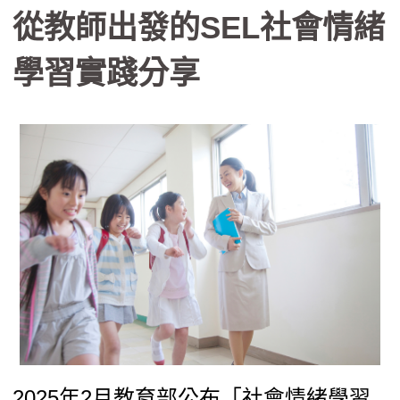
從教師出發的SEL社會情緒
圈對話，支持教師自我覺察與成長，並
系統性地將SEL融入課程設計與學校文
學習實踐分享
化。我們相信，當大人先練習幸福、願
意看見並接住學生的情緒，學校便能成
為一處溫柔而堅定的承接之所，也讓學
習成為學生情緒得以安放與轉化的場
域。
2025年2月教育部公布「社會情緒學習