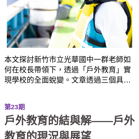
本文探討新竹市立光華國中一群老師如
何在校長帶領下，透過「戶外教育」實
現學校的全面蛻變。文章透過三個具體
案例——從BB槍搗蛋轉化為「法拉第少
年」的單車服務隊、在「光華i航海」帆
第23期
船課程中克服暈船與學習共好的生命歷
戶外教育的結與解——戶外
程，以及透過校園空間「減法美學」與
攀樹、木育課程實現的普特共好——描
教育的現況與展望