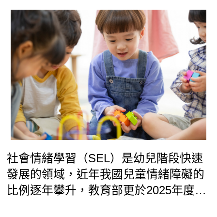
地文化脈絡，透過專家效度、以北部私
立大學學生為施測對象，進行預試與正
式施測，建構出涵蓋六大構面的26題量
表，並分析性別、學院與年級的差異。
研究結果顯示量表具良好信效度，可作
為課程設計與輔導介入的實證工具。
社會情緒學習（SEL）是幼兒階段快速
發展的領域，近年我國兒童情緒障礙的
比例逐年攀升，教育部更於2025年度開
始推動社會情緒學習中長程計畫，幼兒