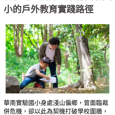
社群，致力推動戶外教育系列課程。透
小的戶外教育實踐路徑
過自編教材、戶外走讀、科技融入等多
重策略，進而推動社區結合、跨校合
作、國際交流。本文透過大湖農工的實
踐案例，剖析教育創新的實施與經驗，
期望為戶外教育提供具體啟發。
華南實驗國小身處淺山偏鄉，曾面臨裁
併危機，卻以此為契機打破學校圍牆，