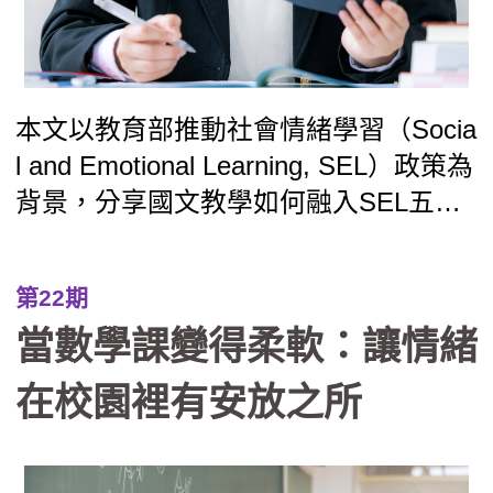
度。
本文以教育部推動社會情緒學習（Socia
l and Emotional Learning, SEL）政策為
背景，分享國文教學如何融入SEL五大
核心能力。其中舉述的素材，橫跨新、
舊課綱、不侷限於傳統文言或現代白話
第22期
文本；國文教學設計，長期以來致力於
當數學課變得柔軟：讓情緒
融入各項議題、深究素養教學的努力。
透過多元文本的閱讀、性格測驗的分
在校園裡有安放之所
析、社會議題的融入，引導學生自我覺
察，促進同儕理解，培養人際互動技
巧，關心社會脈動，體現負責任的決