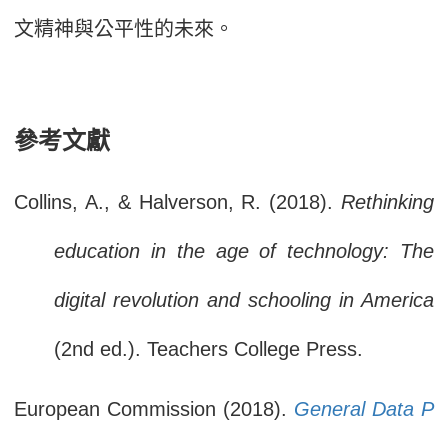
文精神與公平性的未來。
參考文獻
Collins, A., & Halverson, R. (2018).
Rethinking
education in the age of technology: The
digital revolution and schooling in America
(2nd ed.). Teachers College Press.
European Commission (2018).
General Data P