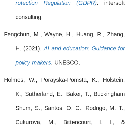
rotection Regulation (GDPR)
. intersoft
consulting.
Fengchun, M., Wayne, H., Huang, R., Zhang,
H. (2021).
AI and education: Guidance for
policy-makers
. UNESCO.
Holmes, W., Porayska-Pomsta, K., Holstein,
K., Sutherland, E., Baker, T., Buckingham
Shum, S., Santos, O. C., Rodrigo, M. T.,
Cukurova, M., Bittencourt, I. I., &