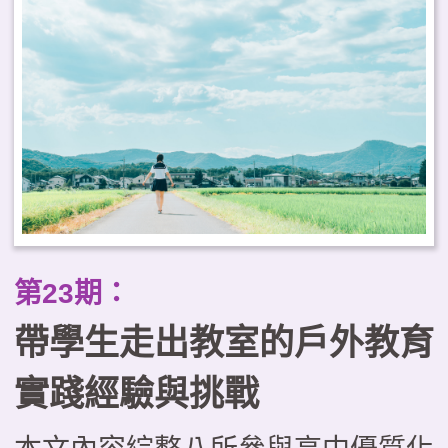
缺乏系統化的課程設計、缺少以學
生為主體的思考，以及評量機制有
待強化等困境。本文試圖運用「優
質學校戶外教育課程的層級架
構」，從理念價值、規劃實施與成
效評量三層面提出優化課程的整全
思考；並進一步探討戶外教育與
第23期：
PBL、SEL及SDL等新興議題和學
帶學生走出教室的戶外教育
習模式整合發展的可能，成為實踐
素養導向教學的關鍵途徑。
實踐經驗與挑戰