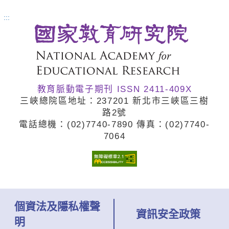
正是為場域而寫的課程開發手冊。
:::
全書從戶外教育概念的介紹開始，
涵蓋場域如何設計戶外教育課程、
與學校建立合作關係，皆提供明確
教育脈動電子期刊 ISSN 2411-409X
操作步驟、關鍵技術與自我檢核
三峽總院區地址：237201 新北市三峽區三樹
表。書中亦提出四層次服務類型與
路2號
電話總機：(02)7740
-7890 傳真：(02)7740
-
三種合作模式，協助場域與學校深
7064
化互動，共同實踐優質的戶外教
育。
個資法及隱私權聲
資訊安全政策
明