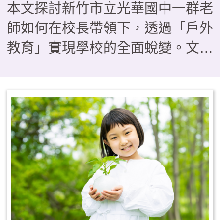
本文探討新竹市立光華國中一群老
師如何在校長帶領下，透過「戶外
教育」實現學校的全面蛻變。文章
透過三個具體案例——從BB槍搗
蛋轉化為「法拉第少年」的單車服
務隊、在「光華i航海」帆船課程
中克服暈船與學習共好的生命歷
程，以及透過校園空間「減法美
學」與攀樹、木育課程實現的普特
共好——描繪了教育如何從知識傳
遞轉向生命轉化。這些看似「不務