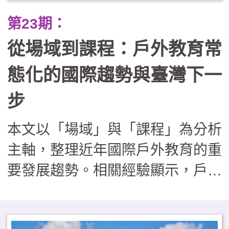
業踏查走向跨縣市服務學習與公民
第23期：
倡議。在行政團隊轉化為「課程鷹
從場域到課程：戶外教育常
架」的支持下，戶外教育不再只是
走馬看花，而是成為連結世代與地
態化的國際趨勢與臺灣下一
方的溫柔路徑，讓孩子在回應社區
步
需求的過程中，發展出帶得走的真
本文以「場域」與「課程」為分析
實能力與生命溫度。
主軸，整理近年國際戶外教育的重
要發展趨勢。相關經驗顯示，戶外
學習場域逐漸回歸校園鄰近地區，
課程內涵則從知識導向，擴展至兼