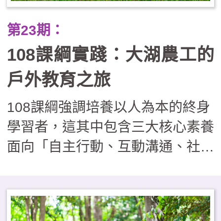
動關鍵協助。在實施過程尚須面對
第23期：
課程複雜須安排、經費繁瑣須核
108課綱實踐：大湖農工的
銷、安全管理具風險等實務操作的
挑戰，因此如欲實施戶外教育學
戶外教育之旅
校，可視學校現況採循序漸進的發
108課綱強調培養以人為本的終身
展路徑，由單次活動漸漸邁向校本
學習者，這其中包含三大核心素養
特色課程，逐步建構出完善的支持
面向「自主行動、互動溝通、社會
系統，邁向具深度內涵的課程型
參與」。戶外教育是走出課室外的
態，培養學生具備跨界整合與面對
一種學習方式，也是體現108課綱
未來的能力。
精神的最佳教學實踐方式。大湖農