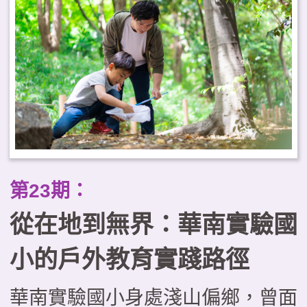
工作為戶外教育的推動基地，自
2021年起即成立戀戀大湖學教師
社群，致力推動戶外教育系列課
程。透過自編教材、戶外走讀、科
技融入等多重策略，進而推動社區
結合、跨校合作、國際交流。本文
透過大湖農工的實踐案例，剖析教
第23期：
育創新的實施與經驗，期望為戶外
從在地到無界：華南實驗國
教育提供具體啟發。
小的戶外教育實踐路徑
華南實驗國小身處淺山偏鄉，曾面