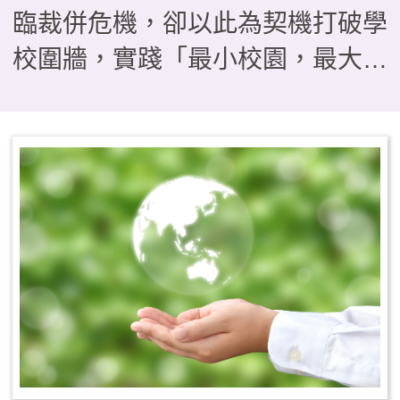
臨裁併危機，卻以此為契機打破學
校圍牆，實踐「最小校園，最大教
室」的教育理念。本文分享本校如
何運用「發現、提問、分析、跨
域、行動、反思」，引導學生經歷
「把地方當教材」、「把地方當關
係」到「為地方採取行動」的三段
思維轉折。 透過四季課程
——秋季山野淬鍊、冬季走讀踏
查、春季服務旅行與夏季公民參
與，我們帶領孩子從山林守護、產