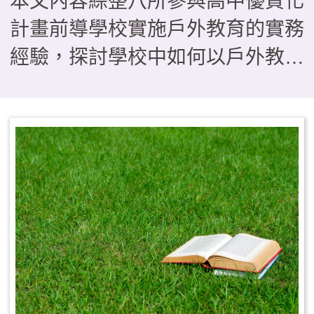
本文內容綜整八所參與高中優質化
計畫前導學校實施戶外教育的實務
經驗，探討學校中如何以戶外教育
作為落實108課綱素養導向教學的
關鍵場域，在形態上如何由傳統的
「校外教學」轉型為具備學習與評
量的「課程教學」型態。研究歸納
出三種課程模組，分別是帶狀式、
融入式及活動式，供學校依現況運
用參考，其中也指出戶外教育若要
順利實施，須有行政後盾、教師社
群、資源整合及家長支持等四大推