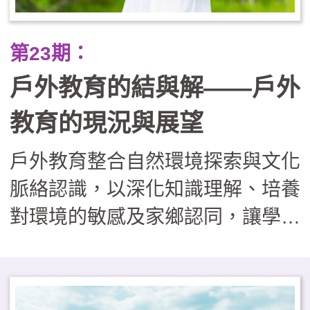
正業」的戶外學習課程，實則有效
提升了學生的學業成就（A增C
第23期：
減）與心理韌性，並重建了學校、
戶外教育的結與解——戶外
社區與家長間的信任關係，證明了
將世界當作教室，能培養出更具適
教育的現況與展望
應力與善良品質的下一代。
戶外教育整合自然環境探索與文化
脈絡認識，以深化知識理解、培養
對環境的敏感及家鄉認同，讓學習
者在真實情境中，習得重要知能與
核心素養。然而，現階段學校戶外
教育的推動面臨多重挑戰，包括：