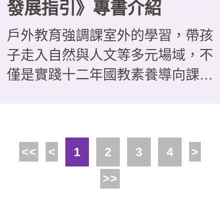
發展指引》專書介紹
戶外教育強調課室外的學習，帶孩
子走入自然與人文等多元場域，不
僅是實踐十二年國教素養導向課程
的好方法，更能培養學生問題解
決、團隊協作與自主學習能力。近
年來，不少場域也積極發展戶外教
<<
<
1
2
3
4
>
育課程，並主動與學校合作，這本
由教育部國民及學前教育署委託國
>>
家教育研究院戶外教育研究室編撰
的《場域之戶外教育發展指引》，