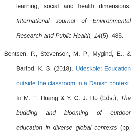
learning, social and health dimensions.
International Journal of Environmental
Research and Public Health, 14
(5), 485.
Bentsen, P., Stevenson, M. P., Mygind, E., &
Barfod, K. S. (2018).
Udeskole: Education
outside the classroom in a Danish context
.
In M. T. Huang & Y. C. J. Ho (Eds.),
The
budding and blooming of outdoor
education in diverse global contexts
(pp.