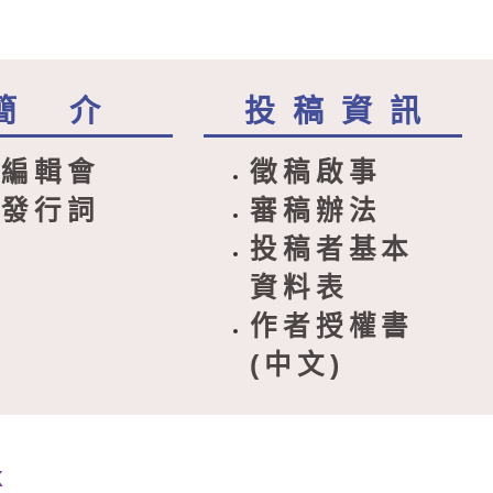
簡 介
投 稿 資 訊
編輯會
徵稿啟事
發行詞
審稿辦法
投稿者基本
資料表
作者授權書
(中文)
X