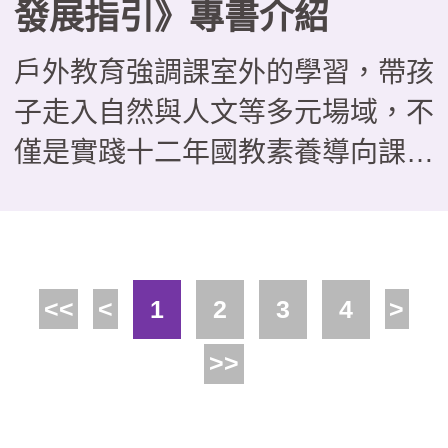
發展指引》專書介紹
戶外教育強調課室外的學習，帶孩
子走入自然與人文等多元場域，不
僅是實踐十二年國教素養導向課程
的好方法，更能培養學生問題解
決、團隊協作與自主學習能力。近
年來，不少場域也積極發展戶外教
<<
<
1
2
3
4
>
育課程，並主動與學校合作，這本
由教育部國民及學前教育署委託國
>>
家教育研究院戶外教育研究室編撰
的《場域之戶外教育發展指引》，