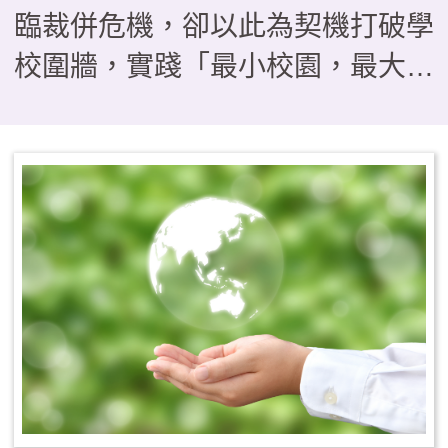
臨裁併危機，卻以此為契機打破學
校圍牆，實踐「最小校園，最大教
室」的教育理念。本文分享本校如
何運用「發現、提問、分析、跨
域、行動、反思」，引導學生經歷
「把地方當教材」、「把地方當關
係」到「為地方採取行動」的三段
思維轉折。 透過四季課程
——秋季山野淬鍊、冬季走讀踏
查、春季服務旅行與夏季公民參
與，我們帶領孩子從山林守護、產