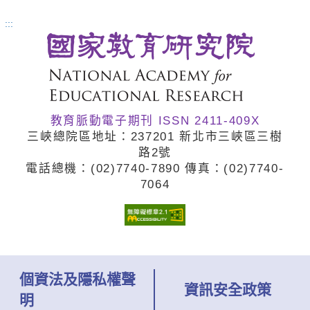
正是為場域而寫的課程開發手冊。
:::
全書從戶外教育概念的介紹開始，
涵蓋場域如何設計戶外教育課程、
與學校建立合作關係，皆提供明確
教育脈動電子期刊 ISSN 2411-409X
操作步驟、關鍵技術與自我檢核
三峽總院區地址：237201 新北市三峽區三樹
表。書中亦提出四層次服務類型與
路2號
電話總機：(02)7740
-7890 傳真：(02)7740
-
三種合作模式，協助場域與學校深
7064
化互動，共同實踐優質的戶外教
育。
個資法及隱私權聲
資訊安全政策
明