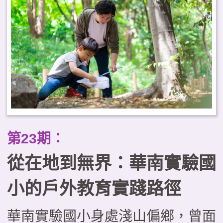
工作為戶外教育的推動基地，自
2021年起即成立戀戀大湖學教師
社群，致力推動戶外教育系列課
程。透過自編教材、戶外走讀、科
技融入等多重策略，進而推動社區
結合、跨校合作、國際交流。本文
透過大湖農工的實踐案例，剖析教
第23期：
育創新的實施與經驗，期望為戶外
從在地到無界：華南實驗國
教育提供具體啟發。
小的戶外教育實踐路徑
華南實驗國小身處淺山偏鄉，曾面