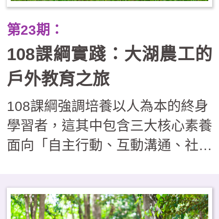
動關鍵協助。在實施過程尚須面對
第23期：
課程複雜須安排、經費繁瑣須核
108課綱實踐：大湖農工的
銷、安全管理具風險等實務操作的
挑戰，因此如欲實施戶外教育學
戶外教育之旅
校，可視學校現況採循序漸進的發
108課綱強調培養以人為本的終身
展路徑，由單次活動漸漸邁向校本
學習者，這其中包含三大核心素養
特色課程，逐步建構出完善的支持
面向「自主行動、互動溝通、社會
系統，邁向具深度內涵的課程型
參與」。戶外教育是走出課室外的
態，培養學生具備跨界整合與面對
一種學習方式，也是體現108課綱
未來的能力。
精神的最佳教學實踐方式。大湖農