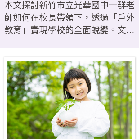
本文探討新竹市立光華國中一群老
師如何在校長帶領下，透過「戶外
教育」實現學校的全面蛻變。文章
透過三個具體案例——從BB槍搗
蛋轉化為「法拉第少年」的單車服
務隊、在「光華i航海」帆船課程
中克服暈船與學習共好的生命歷
程，以及透過校園空間「減法美
學」與攀樹、木育課程實現的普特
共好——描繪了教育如何從知識傳
遞轉向生命轉化。這些看似「不務