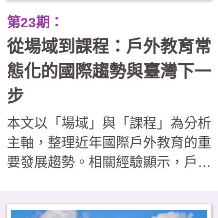
業踏查走向跨縣市服務學習與公民
第23期：
倡議。在行政團隊轉化為「課程鷹
從場域到課程：戶外教育常
架」的支持下，戶外教育不再只是
走馬看花，而是成為連結世代與地
態化的國際趨勢與臺灣下一
方的溫柔路徑，讓孩子在回應社區
步
需求的過程中，發展出帶得走的真
本文以「場域」與「課程」為分析
實能力與生命溫度。
主軸，整理近年國際戶外教育的重
要發展趨勢。相關經驗顯示，戶外
學習場域逐漸回歸校園鄰近地區，
課程內涵則從知識導向，擴展至兼