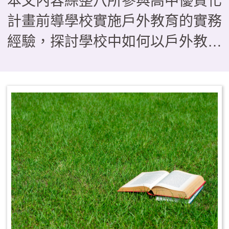
本文內容綜整八所參與高中優質化
計畫前導學校實施戶外教育的實務
經驗，探討學校中如何以戶外教育
作為落實108課綱素養導向教學的
關鍵場域，在形態上如何由傳統的
「校外教學」轉型為具備學習與評
量的「課程教學」型態。研究歸納
出三種課程模組，分別是帶狀式、
融入式及活動式，供學校依現況運
用參考，其中也指出戶外教育若要
順利實施，須有行政後盾、教師社
群、資源整合及家長支持等四大推