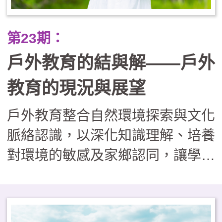
正業」的戶外學習課程，實則有效
提升了學生的學業成就（A增C
第23期：
減）與心理韌性，並重建了學校、
戶外教育的結與解——戶外
社區與家長間的信任關係，證明了
將世界當作教室，能培養出更具適
教育的現況與展望
應力與善良品質的下一代。
戶外教育整合自然環境探索與文化
脈絡認識，以深化知識理解、培養
對環境的敏感及家鄉認同，讓學習
者在真實情境中，習得重要知能與
核心素養。然而，現階段學校戶外
教育的推動面臨多重挑戰，包括：