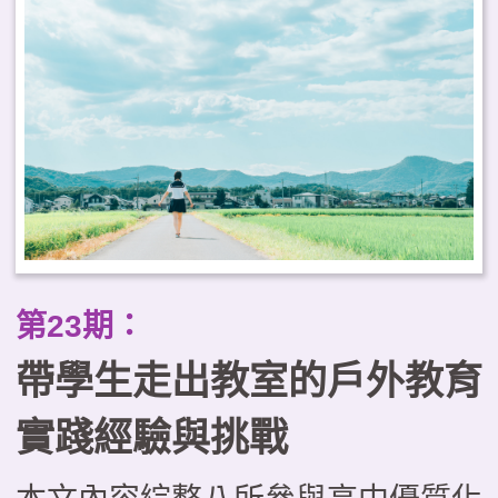
缺乏系統化的課程設計、缺少以學
生為主體的思考，以及評量機制有
待強化等困境。本文試圖運用「優
質學校戶外教育課程的層級架
構」，從理念價值、規劃實施與成
效評量三層面提出優化課程的整全
思考；並進一步探討戶外教育與
第23期：
PBL、SEL及SDL等新興議題和學
帶學生走出教室的戶外教育
習模式整合發展的可能，成為實踐
素養導向教學的關鍵途徑。
實踐經驗與挑戰