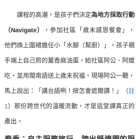
課程的高潮，是孩子們決定
為地方採取行動
（Navigate）
，參加社區「歲末感恩餐會」，
他們換上圍裙擔任小「水腳（幫廚）」，孩子親
手端上自己煎的薑香麻油蛋，給社區阿公、阿嬤
吃，並用閩南語送上歲末祝福。現場阿公一聽，
馬上說出：「講台語咧！按怎會遮爾讚！」（
註
1
）那份跨世代的溫暖流動，才是這堂課真正的
產出。