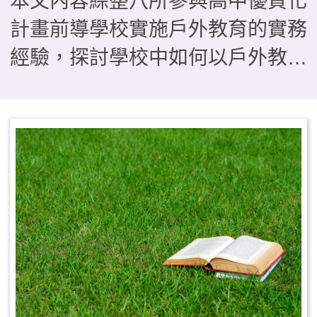
本文內容綜整八所參與高中優質化
計畫前導學校實施戶外教育的實務
經驗，探討學校中如何以戶外教育
作為落實108課綱素養導向教學的
關鍵場域，在形態上如何由傳統的
「校外教學」轉型為具備學習與評
量的「課程教學」型態。研究歸納
出三種課程模組，分別是帶狀式、
融入式及活動式，供學校依現況運
用參考，其中也指出戶外教育若要
順利實施，須有行政後盾、教師社
群、資源整合及家長支持等四大推