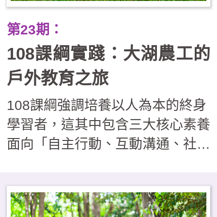
動關鍵協助。在實施過程尚須面對
第23期：
課程複雜須安排、經費繁瑣須核
108課綱實踐：大湖農工的
銷、安全管理具風險等實務操作的
挑戰，因此如欲實施戶外教育學
戶外教育之旅
校，可視學校現況採循序漸進的發
108課綱強調培養以人為本的終身
展路徑，由單次活動漸漸邁向校本
學習者，這其中包含三大核心素養
特色課程，逐步建構出完善的支持
面向「自主行動、互動溝通、社會
系統，邁向具深度內涵的課程型
參與」。戶外教育是走出課室外的
態，培養學生具備跨界整合與面對
一種學習方式，也是體現108課綱
未來的能力。
精神的最佳教學實踐方式。大湖農