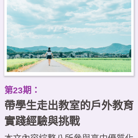
缺乏系統化的課程設計、缺少以學
生為主體的思考，以及評量機制有
待強化等困境。本文試圖運用「優
質學校戶外教育課程的層級架
構」，從理念價值、規劃實施與成
效評量三層面提出優化課程的整全
思考；並進一步探討戶外教育與
第23期：
PBL、SEL及SDL等新興議題和學
帶學生走出教室的戶外教育
習模式整合發展的可能，成為實踐
素養導向教學的關鍵途徑。
實踐經驗與挑戰