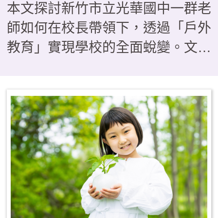
本文探討新竹市立光華國中一群老
師如何在校長帶領下，透過「戶外
教育」實現學校的全面蛻變。文章
透過三個具體案例——從BB槍搗
蛋轉化為「法拉第少年」的單車服
務隊、在「光華i航海」帆船課程
中克服暈船與學習共好的生命歷
程，以及透過校園空間「減法美
學」與攀樹、木育課程實現的普特
共好——描繪了教育如何從知識傳
遞轉向生命轉化。這些看似「不務