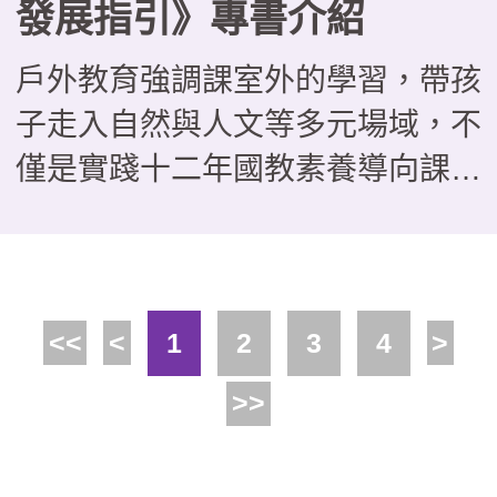
發展指引》專書介紹
戶外教育強調課室外的學習，帶孩
子走入自然與人文等多元場域，不
僅是實踐十二年國教素養導向課程
的好方法，更能培養學生問題解
決、團隊協作與自主學習能力。近
年來，不少場域也積極發展戶外教
<<
<
1
2
3
4
>
育課程，並主動與學校合作，這本
由教育部國民及學前教育署委託國
>>
家教育研究院戶外教育研究室編撰
的《場域之戶外教育發展指引》，