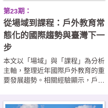
業踏查走向跨縣市服務學習與公民
第23期：
倡議。在行政團隊轉化為「課程鷹
從場域到課程：戶外教育常
架」的支持下，戶外教育不再只是
走馬看花，而是成為連結世代與地
態化的國際趨勢與臺灣下一
方的溫柔路徑，讓孩子在回應社區
步
需求的過程中，發展出帶得走的真
本文以「場域」與「課程」為分析
實能力與生命溫度。
主軸，整理近年國際戶外教育的重
要發展趨勢。相關經驗顯示，戶外
學習場域逐漸回歸校園鄰近地區，
課程內涵則從知識導向，擴展至兼