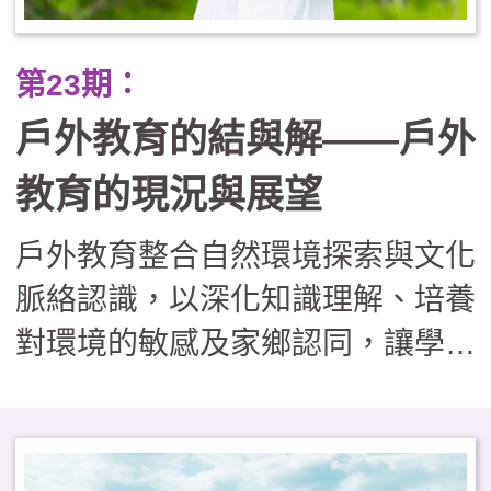
正業」的戶外學習課程，實則有效
提升了學生的學業成就（A增C
第23期：
減）與心理韌性，並重建了學校、
戶外教育的結與解——戶外
社區與家長間的信任關係，證明了
將世界當作教室，能培養出更具適
教育的現況與展望
應力與善良品質的下一代。
戶外教育整合自然環境探索與文化
脈絡認識，以深化知識理解、培養
對環境的敏感及家鄉認同，讓學習
者在真實情境中，習得重要知能與
核心素養。然而，現階段學校戶外
教育的推動面臨多重挑戰，包括：