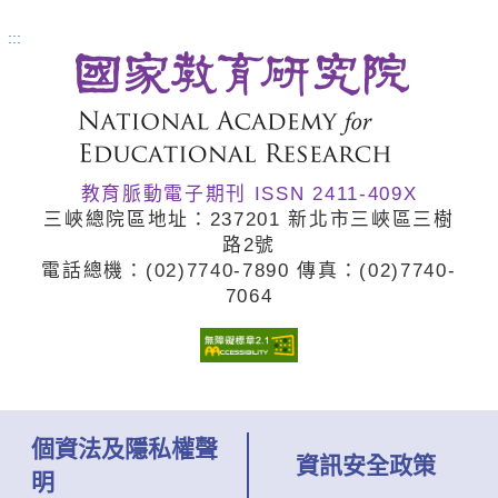
正是為場域而寫的課程開發手冊。
:::
全書從戶外教育概念的介紹開始，
涵蓋場域如何設計戶外教育課程、
與學校建立合作關係，皆提供明確
教育脈動電子期刊 ISSN 2411-409X
操作步驟、關鍵技術與自我檢核
三峽總院區地址：237201 新北市三峽區三樹
表。書中亦提出四層次服務類型與
路2號
電話總機：(02)7740
-7890 傳真：(02)7740
-
三種合作模式，協助場域與學校深
7064
化互動，共同實踐優質的戶外教
育。
個資法及隱私權聲
資訊安全政策
明