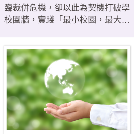
臨裁併危機，卻以此為契機打破學
校圍牆，實踐「最小校園，最大教
室」的教育理念。本文分享本校如
何運用「發現、提問、分析、跨
域、行動、反思」，引導學生經歷
「把地方當教材」、「把地方當關
係」到「為地方採取行動」的三段
思維轉折。 透過四季課程
——秋季山野淬鍊、冬季走讀踏
查、春季服務旅行與夏季公民參
與，我們帶領孩子從山林守護、產