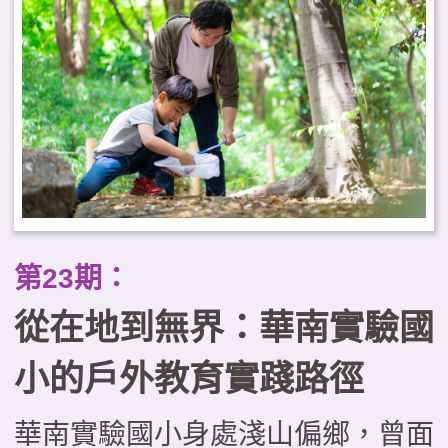
工作為戶外教育的推動基地，自
2021年起即成立戀戀大湖學教師
社群，致力推動戶外教育系列課
程。透過自編教材、戶外走讀、科
技融入等多重策略，進而推動社區
結合、跨校合作、國際交流。本文
透過大湖農工的實踐案例，剖析教
第23期：
育創新的實施與經驗，期望為戶外
從在地到無界：華南實驗國
教育提供具體啟發。
小的戶外教育實踐路徑
華南實驗國小身處淺山偏鄉，曾面