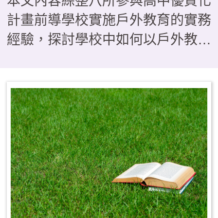
本文內容綜整八所參與高中優質化
計畫前導學校實施戶外教育的實務
經驗，探討學校中如何以戶外教育
作為落實108課綱素養導向教學的
關鍵場域，在形態上如何由傳統的
「校外教學」轉型為具備學習與評
量的「課程教學」型態。研究歸納
出三種課程模組，分別是帶狀式、
融入式及活動式，供學校依現況運
用參考，其中也指出戶外教育若要
順利實施，須有行政後盾、教師社
群、資源整合及家長支持等四大推