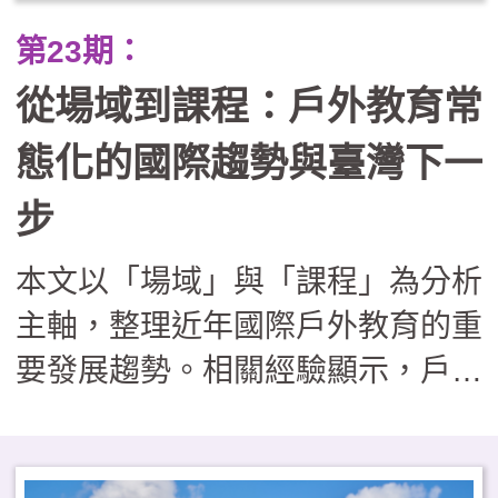
業踏查走向跨縣市服務學習與公民
第23期：
倡議。在行政團隊轉化為「課程鷹
從場域到課程：戶外教育常
架」的支持下，戶外教育不再只是
走馬看花，而是成為連結世代與地
態化的國際趨勢與臺灣下一
方的溫柔路徑，讓孩子在回應社區
步
需求的過程中，發展出帶得走的真
本文以「場域」與「課程」為分析
實能力與生命溫度。
主軸，整理近年國際戶外教育的重
要發展趨勢。相關經驗顯示，戶外
學習場域逐漸回歸校園鄰近地區，
課程內涵則從知識導向，擴展至兼