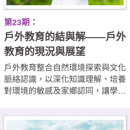
正業」的戶外學習課程，實則有效
提升了學生的學業成就（A增C
第23期：
減）與心理韌性，並重建了學校、
戶外教育的結與解——戶外
社區與家長間的信任關係，證明了
將世界當作教室，能培養出更具適
教育的現況與展望
應力與善良品質的下一代。
戶外教育整合自然環境探索與文化
脈絡認識，以深化知識理解、培養
對環境的敏感及家鄉認同，讓學習
者在真實情境中，習得重要知能與
核心素養。然而，現階段學校戶外
教育的推動面臨多重挑戰，包括：