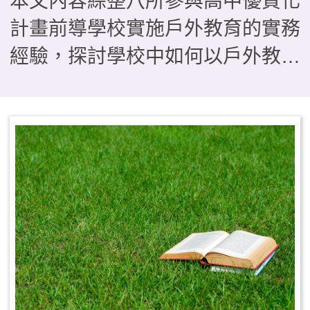
本文內容綜整八所參與高中優質化
計畫前導學校實施戶外教育的實務
經驗，探討學校中如何以戶外教育
作為落實108課綱素養導向教學的
關鍵場域，在形態上如何由傳統的
「校外教學」轉型為具備學習與評
量的「課程教學」型態。研究歸納
出三種課程模組，分別是帶狀式、
融入式及活動式，供學校依現況運
用參考，其中也指出戶外教育若要
順利實施，須有行政後盾、教師社
群、資源整合及家長支持等四大推