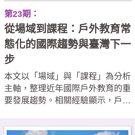
業踏查走向跨縣市服務學習與公民
第23期：
倡議。在行政團隊轉化為「課程鷹
從場域到課程：戶外教育常
架」的支持下，戶外教育不再只是
走馬看花，而是成為連結世代與地
態化的國際趨勢與臺灣下一
方的溫柔路徑，讓孩子在回應社區
步
需求的過程中，發展出帶得走的真
本文以「場域」與「課程」為分析
實能力與生命溫度。
主軸，整理近年國際戶外教育的重
要發展趨勢。相關經驗顯示，戶外
學習場域逐漸回歸校園鄰近地區，
課程內涵則從知識導向，擴展至兼