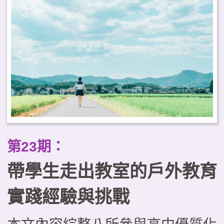
缺乏系統化的課程設計、缺少以學
生為主體的思考，以及評量機制有
待強化等困境。本文試圖運用「優
質學校戶外教育課程的層級架
構」，從理念價值、規劃實施與成
效評量三層面提出優化課程的整全
思考；並進一步探討戶外教育與
第23期：
PBL、SEL及SDL等新興議題和學
帶學生走出教室的戶外教育
習模式整合發展的可能，成為實踐
素養導向教學的關鍵途徑。
實踐經驗與挑戰