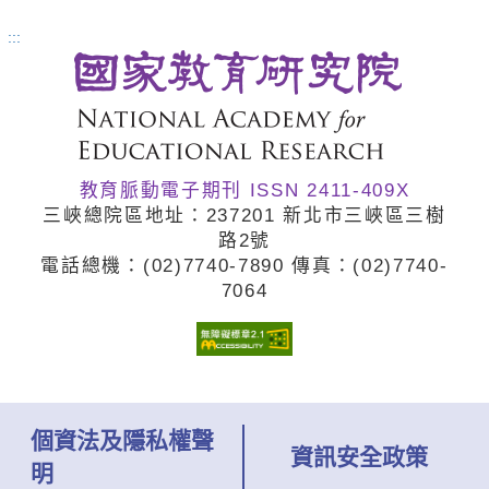
正是為場域而寫的課程開發手冊。
:::
全書從戶外教育概念的介紹開始，
涵蓋場域如何設計戶外教育課程、
與學校建立合作關係，皆提供明確
教育脈動電子期刊 ISSN 2411-409X
操作步驟、關鍵技術與自我檢核
三峽總院區地址：237201 新北市三峽區三樹
表。書中亦提出四層次服務類型與
路2號
電話總機：(02)7740
-7890 傳真：(02)7740
-
三種合作模式，協助場域與學校深
7064
化互動，共同實踐優質的戶外教
育。
個資法及隱私權聲
資訊安全政策
明