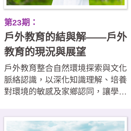
正業」的戶外學習課程，實則有效
提升了學生的學業成就（A增C
第23期：
減）與心理韌性，並重建了學校、
戶外教育的結與解——戶外
社區與家長間的信任關係，證明了
將世界當作教室，能培養出更具適
教育的現況與展望
應力與善良品質的下一代。
戶外教育整合自然環境探索與文化
脈絡認識，以深化知識理解、培養
對環境的敏感及家鄉認同，讓學習
者在真實情境中，習得重要知能與
核心素養。然而，現階段學校戶外
教育的推動面臨多重挑戰，包括：