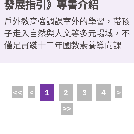
發展指引》專書介紹
戶外教育強調課室外的學習，帶孩
子走入自然與人文等多元場域，不
僅是實踐十二年國教素養導向課程
的好方法，更能培養學生問題解
決、團隊協作與自主學習能力。近
年來，不少場域也積極發展戶外教
<<
<
1
2
3
4
>
育課程，並主動與學校合作，這本
由教育部國民及學前教育署委託國
>>
家教育研究院戶外教育研究室編撰
的《場域之戶外教育發展指引》，