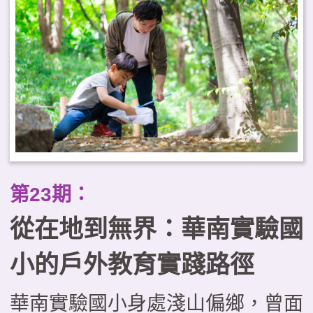
工作為戶外教育的推動基地，自
2021年起即成立戀戀大湖學教師
社群，致力推動戶外教育系列課
程。透過自編教材、戶外走讀、科
技融入等多重策略，進而推動社區
結合、跨校合作、國際交流。本文
透過大湖農工的實踐案例，剖析教
第23期：
育創新的實施與經驗，期望為戶外
從在地到無界：華南實驗國
教育提供具體啟發。
小的戶外教育實踐路徑
華南實驗國小身處淺山偏鄉，曾面