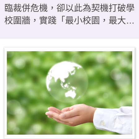
臨裁併危機，卻以此為契機打破學
校圍牆，實踐「最小校園，最大教
室」的教育理念。本文分享本校如
何運用「發現、提問、分析、跨
域、行動、反思」，引導學生經歷
「把地方當教材」、「把地方當關
係」到「為地方採取行動」的三段
思維轉折。 透過四季課程
——秋季山野淬鍊、冬季走讀踏
查、春季服務旅行與夏季公民參
與，我們帶領孩子從山林守護、產