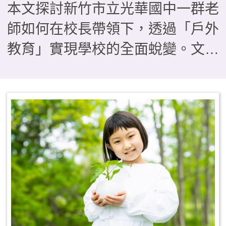
本文探討新竹市立光華國中一群老
師如何在校長帶領下，透過「戶外
教育」實現學校的全面蛻變。文章
透過三個具體案例——從BB槍搗
蛋轉化為「法拉第少年」的單車服
務隊、在「光華i航海」帆船課程
中克服暈船與學習共好的生命歷
程，以及透過校園空間「減法美
學」與攀樹、木育課程實現的普特
共好——描繪了教育如何從知識傳
遞轉向生命轉化。這些看似「不務