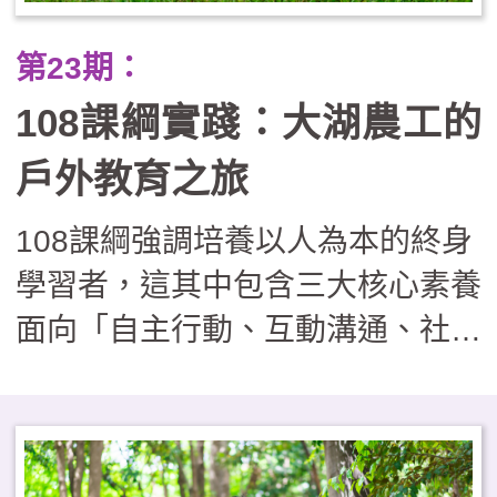
動關鍵協助。在實施過程尚須面對
第23期：
課程複雜須安排、經費繁瑣須核
108課綱實踐：大湖農工的
銷、安全管理具風險等實務操作的
挑戰，因此如欲實施戶外教育學
戶外教育之旅
校，可視學校現況採循序漸進的發
108課綱強調培養以人為本的終身
展路徑，由單次活動漸漸邁向校本
學習者，這其中包含三大核心素養
特色課程，逐步建構出完善的支持
面向「自主行動、互動溝通、社會
系統，邁向具深度內涵的課程型
參與」。戶外教育是走出課室外的
態，培養學生具備跨界整合與面對
一種學習方式，也是體現108課綱
未來的能力。
精神的最佳教學實踐方式。大湖農