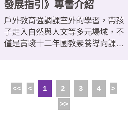
發展指引》專書介紹
戶外教育強調課室外的學習，帶孩
子走入自然與人文等多元場域，不
僅是實踐十二年國教素養導向課程
的好方法，更能培養學生問題解
決、團隊協作與自主學習能力。近
年來，不少場域也積極發展戶外教
<<
<
1
2
3
4
>
育課程，並主動與學校合作，這本
由教育部國民及學前教育署委託國
>>
家教育研究院戶外教育研究室編撰
的《場域之戶外教育發展指引》，