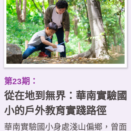
工作為戶外教育的推動基地，自
2021年起即成立戀戀大湖學教師
社群，致力推動戶外教育系列課
程。透過自編教材、戶外走讀、科
技融入等多重策略，進而推動社區
結合、跨校合作、國際交流。本文
透過大湖農工的實踐案例，剖析教
第23期：
育創新的實施與經驗，期望為戶外
從在地到無界：華南實驗國
教育提供具體啟發。
小的戶外教育實踐路徑
華南實驗國小身處淺山偏鄉，曾面