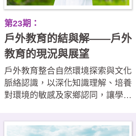
正業」的戶外學習課程，實則有效
提升了學生的學業成就（A增C
第23期：
減）與心理韌性，並重建了學校、
戶外教育的結與解——戶外
社區與家長間的信任關係，證明了
將世界當作教室，能培養出更具適
教育的現況與展望
應力與善良品質的下一代。
戶外教育整合自然環境探索與文化
脈絡認識，以深化知識理解、培養
對環境的敏感及家鄉認同，讓學習
者在真實情境中，習得重要知能與
核心素養。然而，現階段學校戶外
教育的推動面臨多重挑戰，包括：