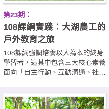
動關鍵協助。在實施過程尚須面對
第23期：
課程複雜須安排、經費繁瑣須核
108課綱實踐：大湖農工的
銷、安全管理具風險等實務操作的
挑戰，因此如欲實施戶外教育學
戶外教育之旅
校，可視學校現況採循序漸進的發
108課綱強調培養以人為本的終身
展路徑，由單次活動漸漸邁向校本
學習者，這其中包含三大核心素養
特色課程，逐步建構出完善的支持
面向「自主行動、互動溝通、社會
系統，邁向具深度內涵的課程型
參與」。戶外教育是走出課室外的
態，培養學生具備跨界整合與面對
一種學習方式，也是體現108課綱
未來的能力。
精神的最佳教學實踐方式。大湖農