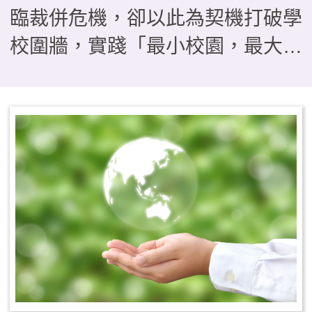
臨裁併危機，卻以此為契機打破學
校圍牆，實踐「最小校園，最大教
室」的教育理念。本文分享本校如
何運用「發現、提問、分析、跨
域、行動、反思」，引導學生經歷
「把地方當教材」、「把地方當關
係」到「為地方採取行動」的三段
思維轉折。 透過四季課程
——秋季山野淬鍊、冬季走讀踏
查、春季服務旅行與夏季公民參
與，我們帶領孩子從山林守護、產