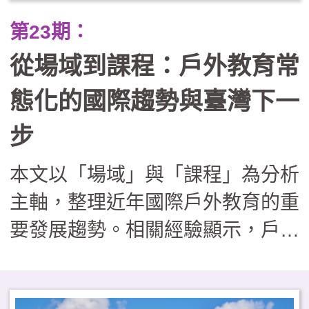
業踏查走向跨縣市服務學習與公民
第23期：
倡議。在行政團隊轉化為「課程鷹
從場域到課程：戶外教育常
架」的支持下，戶外教育不再只是
走馬看花，而是成為連結世代與地
態化的國際趨勢與臺灣下一
方的溫柔路徑，讓孩子在回應社區
步
需求的過程中，發展出帶得走的真
本文以「場域」與「課程」為分析
實能力與生命溫度。
主軸，整理近年國際戶外教育的重
要發展趨勢。相關經驗顯示，戶外
學習場域逐漸回歸校園鄰近地區，
課程內涵則從知識導向，擴展至兼