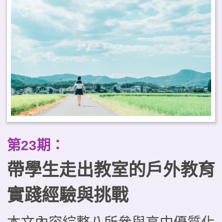
缺乏系統化的課程設計、缺少以學
生為主體的思考，以及評量機制有
待強化等困境。本文試圖運用「優
質學校戶外教育課程的層級架
構」，從理念價值、規劃實施與成
效評量三層面提出優化課程的整全
思考；並進一步探討戶外教育與
第23期：
PBL、SEL及SDL等新興議題和學
帶學生走出教室的戶外教育
習模式整合發展的可能，成為實踐
素養導向教學的關鍵途徑。
實踐經驗與挑戰