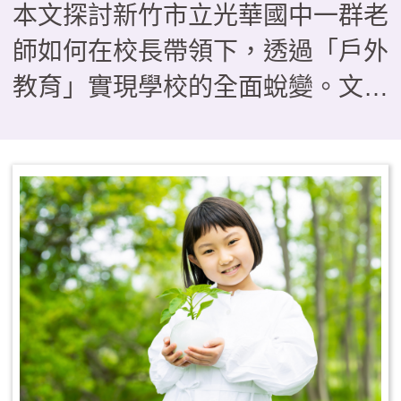
本文探討新竹市立光華國中一群老
師如何在校長帶領下，透過「戶外
教育」實現學校的全面蛻變。文章
透過三個具體案例——從BB槍搗
蛋轉化為「法拉第少年」的單車服
務隊、在「光華i航海」帆船課程
中克服暈船與學習共好的生命歷
程，以及透過校園空間「減法美
學」與攀樹、木育課程實現的普特
共好——描繪了教育如何從知識傳
遞轉向生命轉化。這些看似「不務