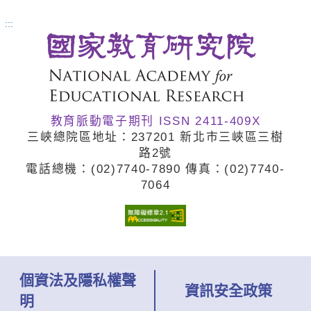
正是為場域而寫的課程開發手冊。
:::
全書從戶外教育概念的介紹開始，
涵蓋場域如何設計戶外教育課程、
與學校建立合作關係，皆提供明確
教育脈動電子期刊 ISSN 2411-409X
操作步驟、關鍵技術與自我檢核
三峽總院區地址：237201 新北市三峽區三樹
表。書中亦提出四層次服務類型與
路2號
電話總機：(02)7740
-7890 傳真：(02)7740
-
三種合作模式，協助場域與學校深
7064
化互動，共同實踐優質的戶外教
育。
個資法及隱私權聲
資訊安全政策
明