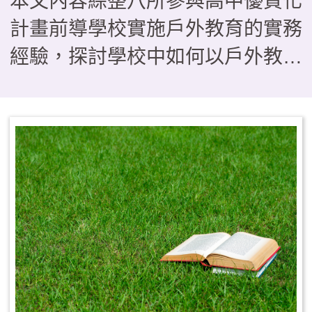
本文內容綜整八所參與高中優質化
計畫前導學校實施戶外教育的實務
經驗，探討學校中如何以戶外教育
作為落實108課綱素養導向教學的
關鍵場域，在形態上如何由傳統的
「校外教學」轉型為具備學習與評
量的「課程教學」型態。研究歸納
出三種課程模組，分別是帶狀式、
融入式及活動式，供學校依現況運
用參考，其中也指出戶外教育若要
順利實施，須有行政後盾、教師社
群、資源整合及家長支持等四大推