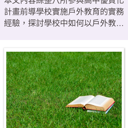
本文內容綜整八所參與高中優質化
計畫前導學校實施戶外教育的實務
經驗，探討學校中如何以戶外教育
作為落實108課綱素養導向教學的
關鍵場域，在形態上如何由傳統的
「校外教學」轉型為具備學習與評
量的「課程教學」型態。研究歸納
出三種課程模組，分別是帶狀式、
融入式及活動式，供學校依現況運
用參考，其中也指出戶外教育若要
順利實施，須有行政後盾、教師社
群、資源整合及家長支持等四大推