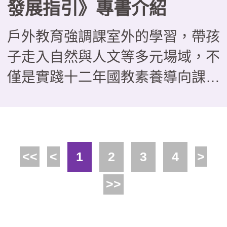
發展指引》專書介紹
戶外教育強調課室外的學習，帶孩
子走入自然與人文等多元場域，不
僅是實踐十二年國教素養導向課程
的好方法，更能培養學生問題解
決、團隊協作與自主學習能力。近
年來，不少場域也積極發展戶外教
<<
<
1
2
3
4
>
育課程，並主動與學校合作，這本
由教育部國民及學前教育署委託國
>>
家教育研究院戶外教育研究室編撰
的《場域之戶外教育發展指引》，