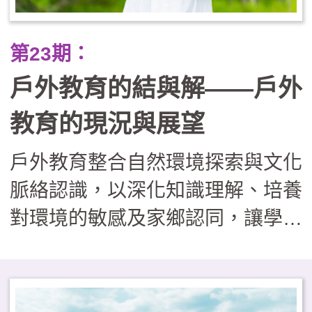
正業」的戶外學習課程，實則有效
提升了學生的學業成就（A增C
第23期：
減）與心理韌性，並重建了學校、
戶外教育的結與解——戶外
社區與家長間的信任關係，證明了
將世界當作教室，能培養出更具適
教育的現況與展望
應力與善良品質的下一代。
戶外教育整合自然環境探索與文化
脈絡認識，以深化知識理解、培養
對環境的敏感及家鄉認同，讓學習
者在真實情境中，習得重要知能與
核心素養。然而，現階段學校戶外
教育的推動面臨多重挑戰，包括：