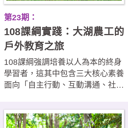
動關鍵協助。在實施過程尚須面對
第23期：
課程複雜須安排、經費繁瑣須核
108課綱實踐：大湖農工的
銷、安全管理具風險等實務操作的
挑戰，因此如欲實施戶外教育學
戶外教育之旅
校，可視學校現況採循序漸進的發
108課綱強調培養以人為本的終身
展路徑，由單次活動漸漸邁向校本
學習者，這其中包含三大核心素養
特色課程，逐步建構出完善的支持
面向「自主行動、互動溝通、社會
系統，邁向具深度內涵的課程型
參與」。戶外教育是走出課室外的
態，培養學生具備跨界整合與面對
一種學習方式，也是體現108課綱
未來的能力。
精神的最佳教學實踐方式。大湖農