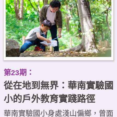
工作為戶外教育的推動基地，自
2021年起即成立戀戀大湖學教師
社群，致力推動戶外教育系列課
程。透過自編教材、戶外走讀、科
技融入等多重策略，進而推動社區
結合、跨校合作、國際交流。本文
透過大湖農工的實踐案例，剖析教
第23期：
育創新的實施與經驗，期望為戶外
從在地到無界：華南實驗國
教育提供具體啟發。
小的戶外教育實踐路徑
華南實驗國小身處淺山偏鄉，曾面