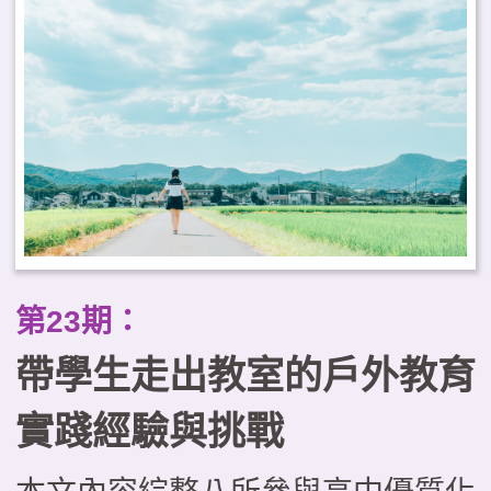
缺乏系統化的課程設計、缺少以學
生為主體的思考，以及評量機制有
待強化等困境。本文試圖運用「優
質學校戶外教育課程的層級架
構」，從理念價值、規劃實施與成
效評量三層面提出優化課程的整全
思考；並進一步探討戶外教育與
第23期：
PBL、SEL及SDL等新興議題和學
帶學生走出教室的戶外教育
習模式整合發展的可能，成為實踐
素養導向教學的關鍵途徑。
實踐經驗與挑戰