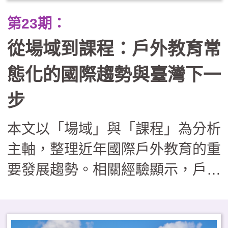
業踏查走向跨縣市服務學習與公民
第23期：
倡議。在行政團隊轉化為「課程鷹
從場域到課程：戶外教育常
架」的支持下，戶外教育不再只是
走馬看花，而是成為連結世代與地
態化的國際趨勢與臺灣下一
方的溫柔路徑，讓孩子在回應社區
步
需求的過程中，發展出帶得走的真
本文以「場域」與「課程」為分析
實能力與生命溫度。
主軸，整理近年國際戶外教育的重
要發展趨勢。相關經驗顯示，戶外
學習場域逐漸回歸校園鄰近地區，
課程內涵則從知識導向，擴展至兼