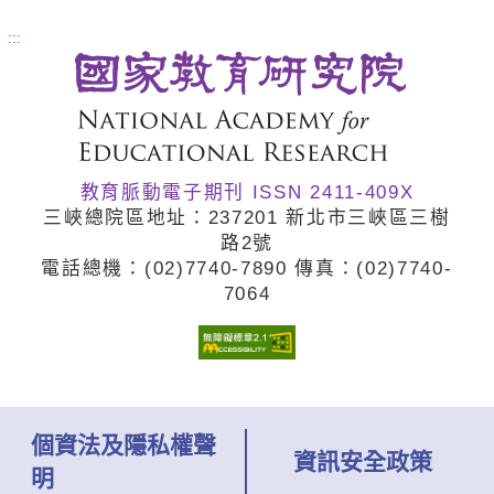
正是為場域而寫的課程開發手冊。
:::
全書從戶外教育概念的介紹開始，
涵蓋場域如何設計戶外教育課程、
與學校建立合作關係，皆提供明確
教育脈動電子期刊 ISSN 2411-409X
操作步驟、關鍵技術與自我檢核
三峽總院區地址：237201 新北市三峽區三樹
表。書中亦提出四層次服務類型與
路2號
電話總機：(02)7740
-7890 傳真：(02)7740
-
三種合作模式，協助場域與學校深
7064
化互動，共同實踐優質的戶外教
育。
個資法及隱私權聲
資訊安全政策
明