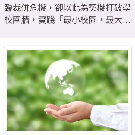
臨裁併危機，卻以此為契機打破學
校圍牆，實踐「最小校園，最大教
室」的教育理念。本文分享本校如
何運用「發現、提問、分析、跨
域、行動、反思」，引導學生經歷
「把地方當教材」、「把地方當關
係」到「為地方採取行動」的三段
思維轉折。 透過四季課程
——秋季山野淬鍊、冬季走讀踏
查、春季服務旅行與夏季公民參
與，我們帶領孩子從山林守護、產