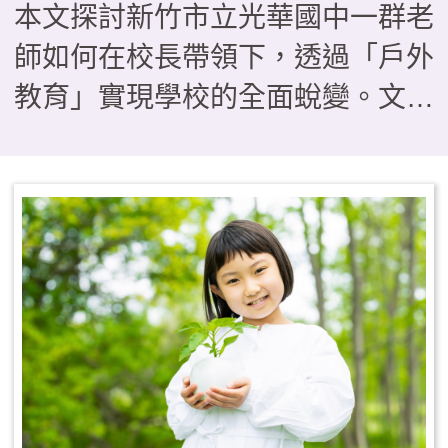
本文探討新竹市立光華國中一群老
師如何在校長帶領下，透過「戶外
教育」實現學校的全面蛻變。文章
透過三個具體案例——從BB槍搗
蛋轉化為「法拉第少年」的單車服
務隊、在「光華i航海」帆船課程
中克服暈船與學習共好的生命歷
程，以及透過校園空間「減法美
學」與攀樹、木育課程實現的普特
共好——描繪了教育如何從知識傳
遞轉向生命轉化。這些看似「不務