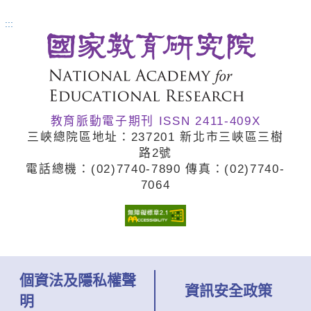
正是為場域而寫的課程開發手冊。
:::
全書從戶外教育概念的介紹開始，
涵蓋場域如何設計戶外教育課程、
與學校建立合作關係，皆提供明確
教育脈動電子期刊 ISSN 2411-409X
操作步驟、關鍵技術與自我檢核
三峽總院區地址：237201 新北市三峽區三樹
表。書中亦提出四層次服務類型與
路2號
電話總機：(02)7740
-7890 傳真：(02)7740
-
三種合作模式，協助場域與學校深
7064
化互動，共同實踐優質的戶外教
育。
個資法及隱私權聲
資訊安全政策
明