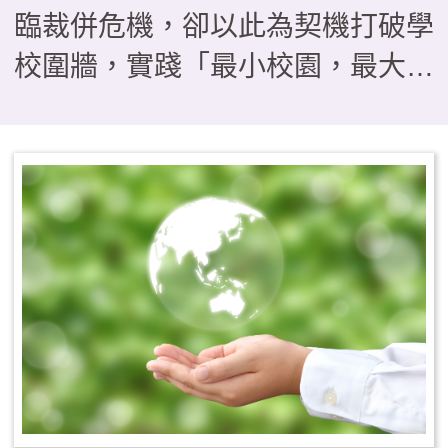
臨裁併危機，卻以此為契機打破學
校圍牆，實踐「最小校園，最大教
室」的教育理念。本文分享本校如
何運用「發現、提問、分析、跨
域、行動、反思」，引導學生經歷
「把地方當教材」、「把地方當關
係」到「為地方採取行動」的三段
思維轉折。 透過四季課程
——秋季山野淬鍊、冬季走讀踏
查、春季服務旅行與夏季公民參
與，我們帶領孩子從山林守護、產