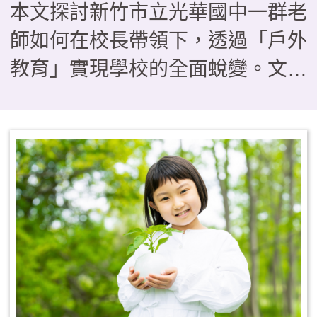
本文探討新竹市立光華國中一群老
師如何在校長帶領下，透過「戶外
教育」實現學校的全面蛻變。文章
透過三個具體案例——從BB槍搗
蛋轉化為「法拉第少年」的單車服
務隊、在「光華i航海」帆船課程
中克服暈船與學習共好的生命歷
程，以及透過校園空間「減法美
學」與攀樹、木育課程實現的普特
共好——描繪了教育如何從知識傳
遞轉向生命轉化。這些看似「不務