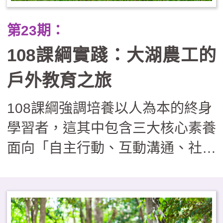
動關鍵協助。在實施過程尚須面對
第23期：
課程複雜須安排、經費繁瑣須核
108課綱實踐：大湖農工的
銷、安全管理具風險等實務操作的
挑戰，因此如欲實施戶外教育學
戶外教育之旅
校，可視學校現況採循序漸進的發
108課綱強調培養以人為本的終身
展路徑，由單次活動漸漸邁向校本
學習者，這其中包含三大核心素養
特色課程，逐步建構出完善的支持
面向「自主行動、互動溝通、社會
系統，邁向具深度內涵的課程型
參與」。戶外教育是走出課室外的
態，培養學生具備跨界整合與面對
一種學習方式，也是體現108課綱
未來的能力。
精神的最佳教學實踐方式。大湖農