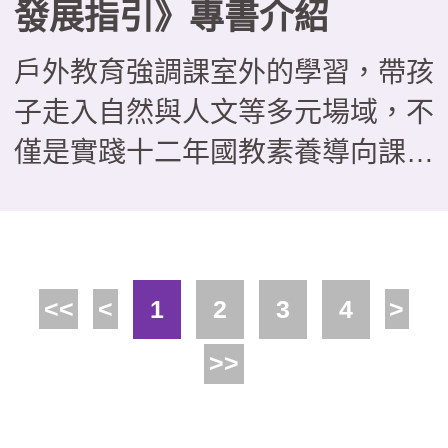
發展指引》專書介紹
戶外教育強調課室外的學習，帶孩
子走入自然與人文等多元場域，不
僅是實踐十二年國教素養導向課程
的好方法，更能培養學生問題解
決、團隊協作與自主學習能力。近
年來，不少場域也積極發展戶外教
<<
<
1
2
3
4
>
育課程，並主動與學校合作，這本
由教育部國民及學前教育署委託國
>>
家教育研究院戶外教育研究室編撰
的《場域之戶外教育發展指引》，