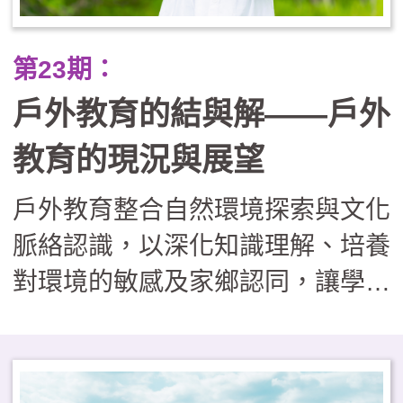
正業」的戶外學習課程，實則有效
提升了學生的學業成就（A增C
第23期：
減）與心理韌性，並重建了學校、
戶外教育的結與解——戶外
社區與家長間的信任關係，證明了
將世界當作教室，能培養出更具適
教育的現況與展望
應力與善良品質的下一代。
戶外教育整合自然環境探索與文化
脈絡認識，以深化知識理解、培養
對環境的敏感及家鄉認同，讓學習
者在真實情境中，習得重要知能與
核心素養。然而，現階段學校戶外
教育的推動面臨多重挑戰，包括：