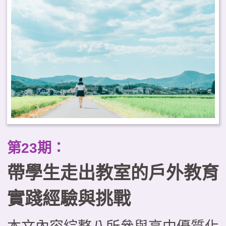
缺乏系統化的課程設計、缺少以學
生為主體的思考，以及評量機制有
待強化等困境。本文試圖運用「優
質學校戶外教育課程的層級架
構」，從理念價值、規劃實施與成
效評量三層面提出優化課程的整全
思考；並進一步探討戶外教育與
第23期：
PBL、SEL及SDL等新興議題和學
帶學生走出教室的戶外教育
習模式整合發展的可能，成為實踐
素養導向教學的關鍵途徑。
實踐經驗與挑戰