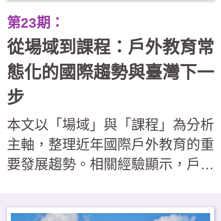
業踏查走向跨縣市服務學習與公民
第23期：
倡議。在行政團隊轉化為「課程鷹
從場域到課程：戶外教育常
架」的支持下，戶外教育不再只是
走馬看花，而是成為連結世代與地
態化的國際趨勢與臺灣下一
方的溫柔路徑，讓孩子在回應社區
步
需求的過程中，發展出帶得走的真
本文以「場域」與「課程」為分析
實能力與生命溫度。
主軸，整理近年國際戶外教育的重
要發展趨勢。相關經驗顯示，戶外
學習場域逐漸回歸校園鄰近地區，
課程內涵則從知識導向，擴展至兼