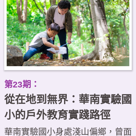
工作為戶外教育的推動基地，自
2021年起即成立戀戀大湖學教師
社群，致力推動戶外教育系列課
程。透過自編教材、戶外走讀、科
技融入等多重策略，進而推動社區
結合、跨校合作、國際交流。本文
透過大湖農工的實踐案例，剖析教
第23期：
育創新的實施與經驗，期望為戶外
從在地到無界：華南實驗國
教育提供具體啟發。
小的戶外教育實踐路徑
華南實驗國小身處淺山偏鄉，曾面