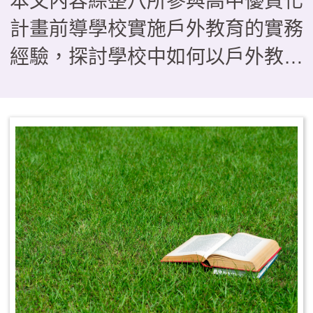
本文內容綜整八所參與高中優質化
計畫前導學校實施戶外教育的實務
經驗，探討學校中如何以戶外教育
作為落實108課綱素養導向教學的
關鍵場域，在形態上如何由傳統的
「校外教學」轉型為具備學習與評
量的「課程教學」型態。研究歸納
出三種課程模組，分別是帶狀式、
融入式及活動式，供學校依現況運
用參考，其中也指出戶外教育若要
順利實施，須有行政後盾、教師社
群、資源整合及家長支持等四大推