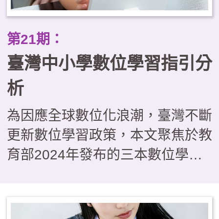
文化素養的提升。自主學習方面，
則運用數位科技與情境化教學設
第21期：
計，讓學生能在真實情境中主動探
臺灣中小學數位學習指引分
索，提升學習責任感與批判性思
維。本研究透過桃子腳國中小的實
析
踐案例，剖析教育創新模式的挑戰
為因應全球數位化浪潮，臺灣不斷
與成效，提出未來發展建議，期望
更新數位學習政策，本文聚焦於教
為素養導向教育提供具體啟發。
育部2024年發布的三本數位學習
指引，分別針對校長、教師及家長
提供策略方向，並分析其內容及實
施重點。這些指引與國際數位學習