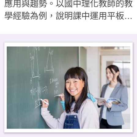
應用與趨勢。以國中理化教師的教
學經驗為例，說明課中運用平板、
線上平臺和AI工具（如
ChatGPT、Canva、Autodraw
等）能提升學生課堂參與度，並促
進學生的自主學習。教師以自身經
驗及反思，呼應聯合國教科文組織
報告所強調數位學習資源的重要
性，以及數位教學的優勢，例如提
升可及性、靈活性、個人化和參與
度。最後，展望數位學習的未來趨