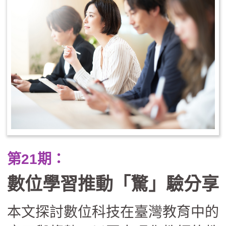
學會照顧自己的情緒與壓力，才能
在教學現場真正實踐SEL的精神。
本文先介紹SEL的核心理念，並分
享研究團隊發展的「BEST ME師
資培育方案」，如何融合正向心
理、正念與文化適切的設計，幫助
教師提升幸福感與認同，並進一步
說明如何透過系統合作推動校園
第21期：
SEL，為校園SEL建立穩固的基
數位學習推動「驚」驗分享
礎。
本文探討數位科技在臺灣教育中的