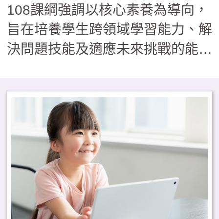
108課綱強調以核心素養為導向，
旨在培養學生跨領域學習能力、解
決問題技能及適應未來挑戰的能
力。桃子腳國中小作為課綱實踐基
地，聚焦於雙語教育和自主學習，
運用「內容與語言整合學習」
（Content and Language
Integrated Learning, CLIL）模
式，將語言學習與學科知識相結
合，結合地方特色課程和國際交流
活動，促進學生語言應用能力與跨