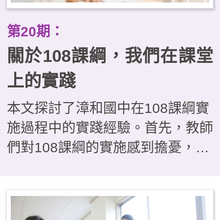
社會脈動，體現負責任的決策，彰
第20期：
顯SEL理念在教學現場的深耕與落
關於108課綱，我們在課堂
實。
上的實踐
本文探討了漳和國中在108課綱實
施過程中的實踐經驗。首先，教師
們對108課綱的實施感到擔憂，尤
其是在如何開發校訂課程方面。漳
和國中藉由參與國教院專案計畫，
提早成立課程社群，逐步發展出符