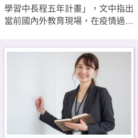
判思維及生活應用能力。
學習中長程五年計畫」，文中指出
當前國內外教育現場，在疫情過後
數年充滿諸多問題及挑戰，因而現
今教育現場更積極及普遍推動「社
會情緒學習（SEL）」，有其必要
性。 筆者團隊自2020年起，
在全臺灣幼兒園與小學推廣情緒教
育，發覺社會情緒學習更需要的是
教師與學生共同的體驗，因而除了
提供「兒童SEL社會情緒學習檢
測」，亦建置教師自評幫助自身察