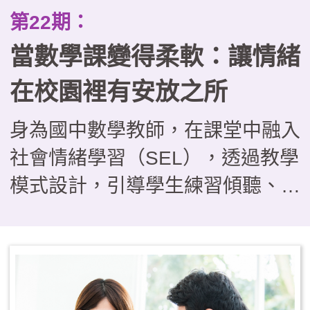
勢，包括自我調節學習、學習社群
第22期：
共學、AI應用和遊戲化學習等。
當數學課變得柔軟：讓情緒
在校園裡有安放之所
身為國中數學教師，在課堂中融入
社會情緒學習（SEL），透過教學
模式設計，引導學生練習傾聽、表
達與自我理解，並在班級經營中讓
學生參與制度訂定，提升責任感與
自主性。學校也從教師端出發，辦
理增能工作坊、共讀與圍圈對話，