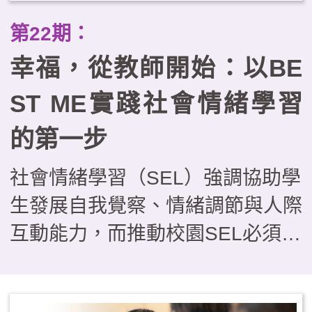
覺。在課程上，強調教師「先玩過
第22期：
一次」、「每天5分鐘，養成情緒
幸福，從教師開始：以BE
力」的微型模組設計，減輕教師負
擔，更容易將SEL融入師生日常。
ST ME實踐社會情緒學習
的第一步
社會情緒學習（SEL）強調協助學
生發展自我覺察、情緒調節與人際
互動能力，而推動校園SEL必須從
教師開始。教師不僅是教學者，更
是學習示範與心理支持者，教師先