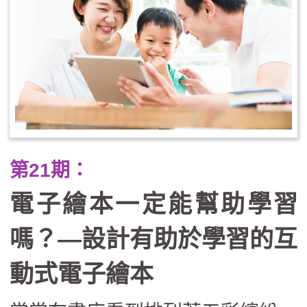
支持教師自我覺察與成長，並系統
性地將SEL融入課程設計與學校文
化。我們相信，當大人先練習幸
福、願意看見並接住學生的情緒，
學校便能成為一處溫柔而堅定的承
接之所，也讓學習成為學生情緒得
第21期：
以安放與轉化的場域。
電子繪本一定能幫助學習
嗎？—設計有助於學習的互
動式電子繪本