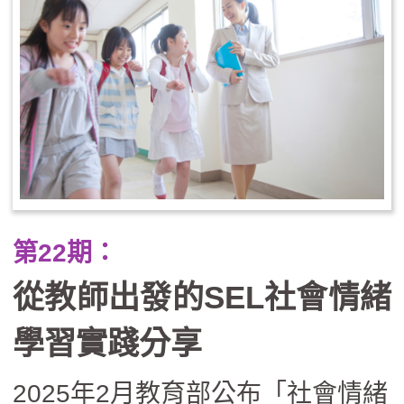
合學校特色與需求的彈性課程。尤
其在自主學習方面，學校設計了為
期三年的課程，旨在提升學生的學
習策略與專題探究能力，並將自主
學習的策略應用在學科上。此外，
學校也結合當地資源，發展如「文
史踏查話枋寮」等校訂課程，讓學
第22期：
生透過實地走讀了解在地歷史，並
從教師出發的SEL社會情緒
將課本內容與社區歷史相結合。最
終，透過這些實踐，學生不僅能夠
學習實踐分享
提升歷史知識，還能培養提問、批
2025年2月教育部公布「社會情緒