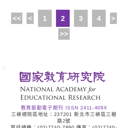
的孩子翻轉學習與人生喔！根據
<<
<
1
2
3
4
>
PISA 2022的資料顯示，有平板進
行學習的孩子，不論在不同的社會
>>
階層中，數學成績都領先未擁有平
板的孩子（蔡明學，2024），臺
灣近年來推動「生生用平板」即是
:::
在促進學生數位學習的能力，翻轉
教育。但這過程中，最重要的推手
正是學校校長。校長透過數位學習
教育脈動電子期刊 ISSN 2411-409X
領導，讓學生學習不受時間與空間
三峽總院區地址：237201 新北市三峽區三樹
的限制，可以根據自己的學習進度
路2號
電話總機：(02)7740
-7890 傳真：(02)7740
-